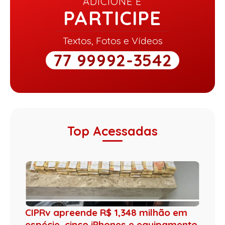
ADICIONE E
PARTICIPE
Textos, Fotos e Vídeos
77 99992-3542
Top Acessadas
CIPRv apreende R$ 1,348 milhão em
espécie, cinco iPhones e equipamento