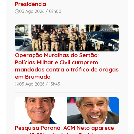
Presidência
03 Ago 2026 / 07h00
Operação Muralhas do Sertão:
Polícias Militar e Civil cumprem
mandados contra o tráfico de drogas
em Brumado
05 Ago 2026 / 15h43
Pesquisa Paraná: ACM Neto aparece