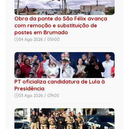
Obra da ponte do São Félix avança
com remoção e substituição de
postes em Brumado
04 Ago 2026 / 05h00
PT oficializa candidatura de Lula à
Presidência
03 Ago 2026 / 07h00