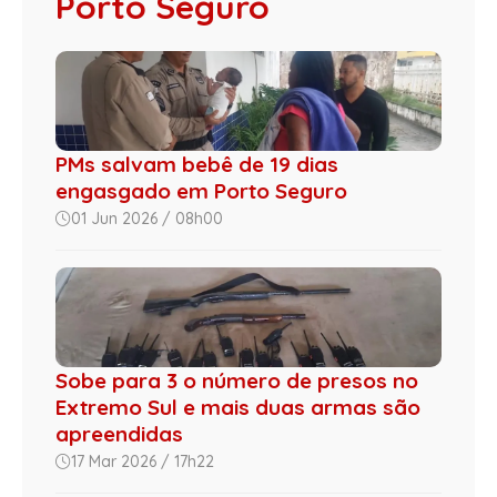
Porto Seguro
PMs salvam bebê de 19 dias
engasgado em Porto Seguro
01 Jun 2026 / 08h00
Sobe para 3 o número de presos no
Extremo Sul e mais duas armas são
apreendidas
17 Mar 2026 / 17h22