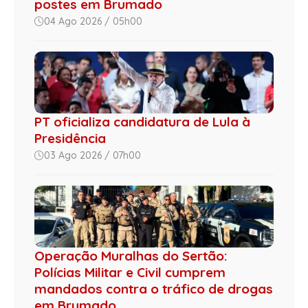
postes em Brumado
04 Ago 2026 / 05h00
PT oficializa candidatura de Lula à
Presidência
03 Ago 2026 / 07h00
Operação Muralhas do Sertão:
Polícias Militar e Civil cumprem
mandados contra o tráfico de drogas
em Brumado