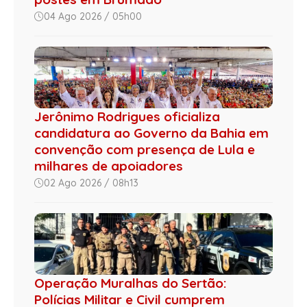
04 Ago 2026 / 05h00
Jerônimo Rodrigues oficializa
candidatura ao Governo da Bahia em
convenção com presença de Lula e
milhares de apoiadores
02 Ago 2026 / 08h13
Operação Muralhas do Sertão:
Polícias Militar e Civil cumprem