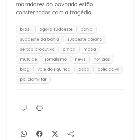
moradores do povoado estão
consternados com a tragédia.
brasil
agora sudoeste
bahia
sudoeste da bahia
sudoeste baiano
sertão produtivo
pmba
mpba
mutuipe
jornalismo
news
notícias
blog
vale do jiquiriçá
pcba
políciacivil
políciamilitar