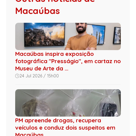
Macaúbas
Macaúbas inspira exposição
fotográfica "Presságio", em cartaz no
Museu de Arte da ...
24 Jul 2026 / 15h00
PM apreende drogas, recupera
veículos e conduz dois suspeitos em
Macaúbas