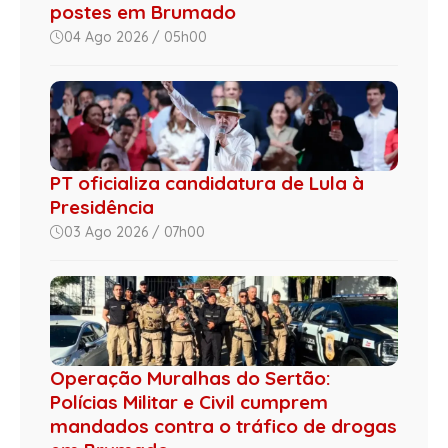
postes em Brumado
04 Ago 2026 / 05h00
PT oficializa candidatura de Lula à
Presidência
03 Ago 2026 / 07h00
Operação Muralhas do Sertão:
Polícias Militar e Civil cumprem
mandados contra o tráfico de drogas