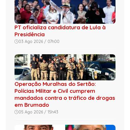
PT oficializa candidatura de Lula à
Presidência
03 Ago 2026 / 07h00
Operação Muralhas do Sertão:
Polícias Militar e Civil cumprem
mandados contra o tráfico de drogas
em Brumado
05 Ago 2026 / 15h43