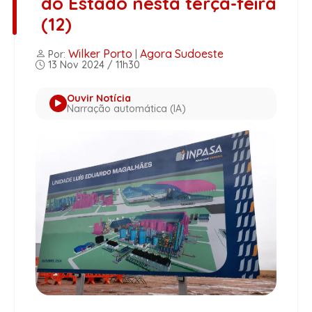
do Estado nesta terça-feira
(12)
Wilker Porto
Agora Sudoeste
Por:
|
13 Nov 2024 / 11h30
Ouvir Notícia
Narração automática (IA)