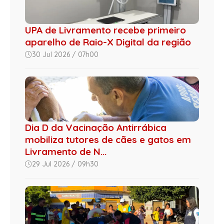
UPA de Livramento recebe primeiro
aparelho de Raio-X Digital da região
30 Jul 2026 / 07h00
Dia D da Vacinação Antirrábica
mobiliza tutores de cães e gatos em
Livramento de N...
29 Jul 2026 / 09h30