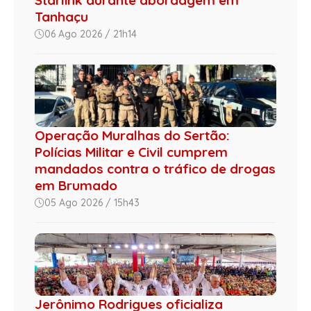
Starlink durante abordagem em
Tanhaçu
06 Ago 2026 / 21h14
Operação Muralhas do Sertão:
Polícias Militar e Civil cumprem
mandados contra o tráfico de drogas
em Brumado
05 Ago 2026 / 15h43
Jerônimo Rodrigues oficializa