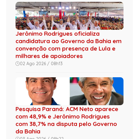
Jerônimo Rodrigues oficializa
candidatura ao Governo da Bahia em
convenção com presença de Lula e
milhares de apoiadores
02 Ago 2026 / 08h13
Pesquisa Paraná: ACM Neto aparece
com 48,9% e Jerônimo Rodrigues
com 38,7% na disputa pelo Governo
da Bahia
03 Ago 2026 / 08h22