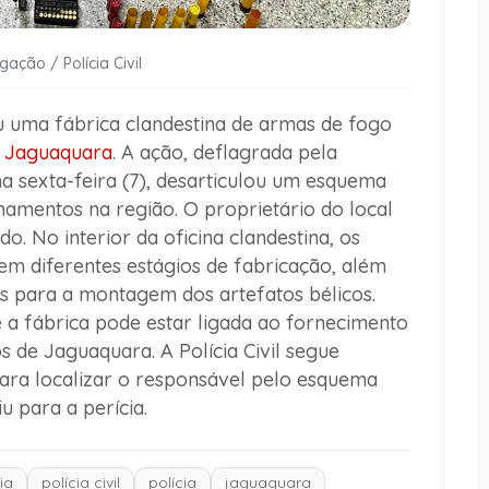
gação / Polícia Civil
u uma fábrica clandestina de armas de fogo
e
Jaguaquara
. A ação, deflagrada pela
ma sexta-feira (7), desarticulou um esquema
mamentos na região. O proprietário do local
do. No interior da oficina clandestina, os
em diferentes estágios de fabricação, além
as para a montagem dos artefatos bélicos.
e a fábrica pode estar ligada ao fornecimento
de Jaguaquara. A Polícia Civil segue
para localizar o responsável pelo esquema
u para a perícia.
ia
polícia civil
polícia
jaguaquara