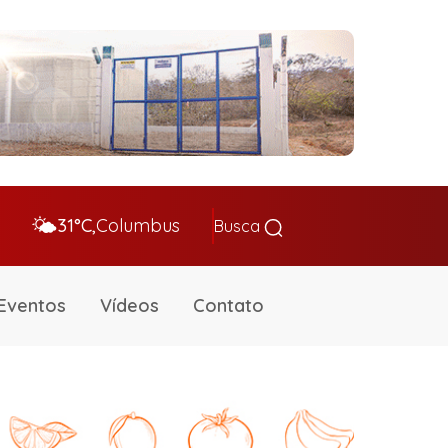
🌤️
31°C,
Columbus
Busca
Eventos
Vídeos
Contato