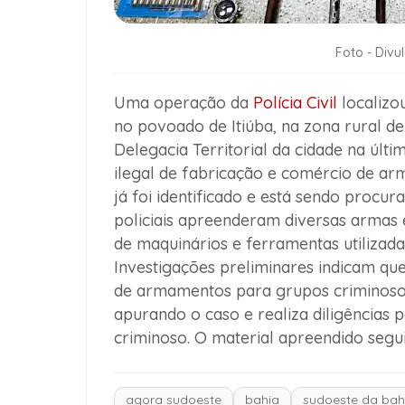
Foto - Divul
Uma operação da
Polícia Civil
localizo
no povoado de Itiúba, na zona rural d
Delegacia Territorial da cidade na últi
ilegal de fabricação e comércio de ar
já foi identificado e está sendo procura
policiais apreenderam diversas armas 
de maquinários e ferramentas utilizad
Investigações preliminares indicam qu
de armamentos para grupos criminosos 
apurando o caso e realiza diligências 
criminoso. O material apreendido segui
agora sudoeste
bahia
sudoeste da bah