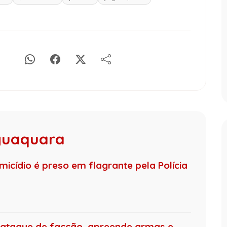
aguaquara
micídio é preso em flagrante pela Polícia
tra ataque de facção, apreende armas e