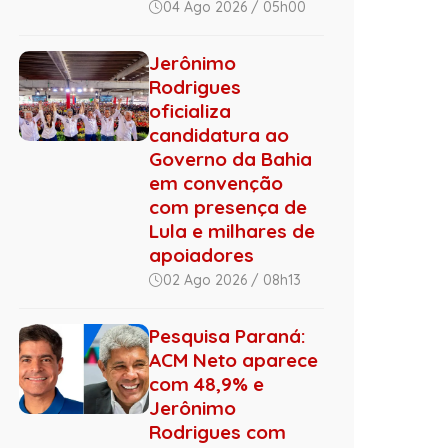
04 Ago 2026 / 05h00
Jerônimo
Rodrigues
oficializa
candidatura ao
Governo da Bahia
em convenção
com presença de
Lula e milhares de
apoiadores
02 Ago 2026 / 08h13
Pesquisa Paraná:
ACM Neto aparece
com 48,9% e
Jerônimo
Rodrigues com