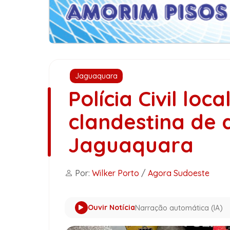
Jaguaquara
Polícia Civil loc
clandestina de
Jaguaquara
Por:
Wilker Porto
/
Agora Sudoeste
Ouvir Notícia
Narração automática (IA)