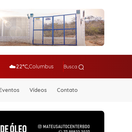
☁️
22°C,
Columbus
Busca
Eventos
Vídeos
Contato