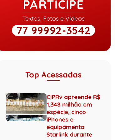
PARTICIPE
Textos, Fotos e Vídeos
77 99992-3542
Top Acessadas
CIPRv apreende R$
1,348 milhão em
espécie, cinco
iPhones e
equipamento
Starlink durante