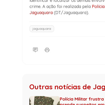
identificar e localizar os demais envo
crime. A ação foi realizada pela
Polícia
Jaguaquara
(DT/Jaguaquara).
jaguaquara
Outras notícias de J
Polícia Militar frus
prende suspeitos em 