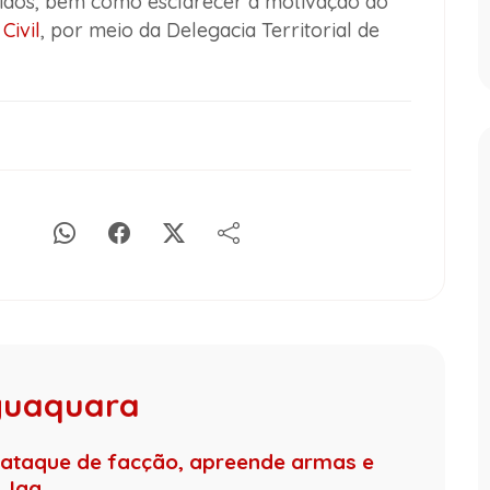
lvidos, bem como esclarecer a motivação do
 Civil
, por meio da Delegacia Territorial de
aguaquara
tra ataque de facção, apreende armas e
Jag...