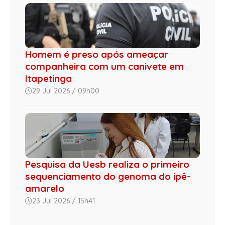
Homem é preso após ameaçar
companheira com um canivete em
Itapetinga
29 Jul 2026 / 09h00
Pesquisa da Uesb realiza o primeiro
sequenciamento do genoma do ipê-
amarelo
23 Jul 2026 / 15h41