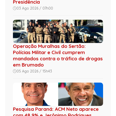
Presidência
03 Ago 2026 / 07h00
Operação Muralhas do Sertão:
Polícias Militar e Civil cumprem
mandados contra o tráfico de drogas
em Brumado
05 Ago 2026 / 15h43
Pesquisa Paraná: ACM Neto aparece
com 48,9% e Jerônimo Rodrigues