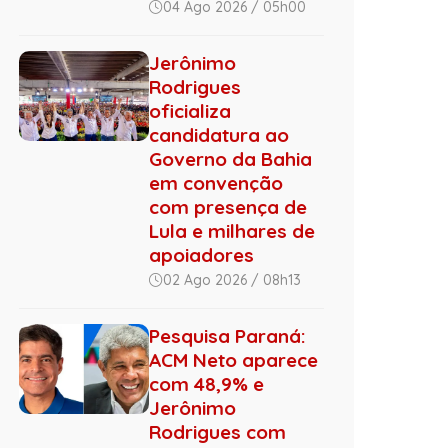
04 Ago 2026 / 05h00
Jerônimo
Rodrigues
oficializa
candidatura ao
Governo da Bahia
em convenção
com presença de
Lula e milhares de
apoiadores
02 Ago 2026 / 08h13
Pesquisa Paraná:
ACM Neto aparece
com 48,9% e
Jerônimo
Rodrigues com