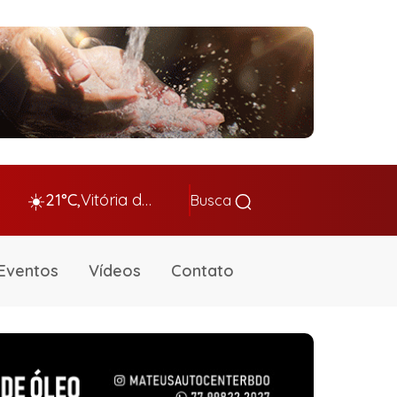
☀️
21°C,
Vitória da Conq…
Busca
Eventos
Vídeos
Contato