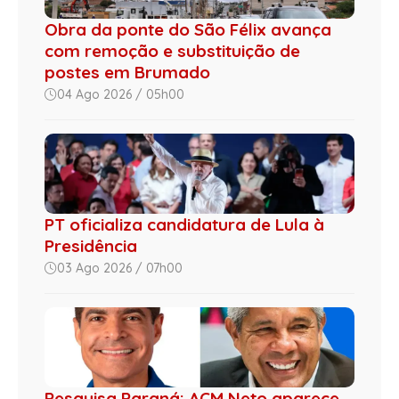
Obra da ponte do São Félix avança
com remoção e substituição de
postes em Brumado
04 Ago 2026 / 05h00
PT oficializa candidatura de Lula à
Presidência
03 Ago 2026 / 07h00
Pesquisa Paraná: ACM Neto aparece