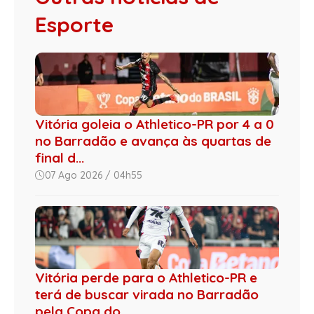
Esporte
Vitória goleia o Athletico-PR por 4 a 0
no Barradão e avança às quartas de
final d...
07 Ago 2026 / 04h55
Vitória perde para o Athletico-PR e
terá de buscar virada no Barradão
pela Copa do...