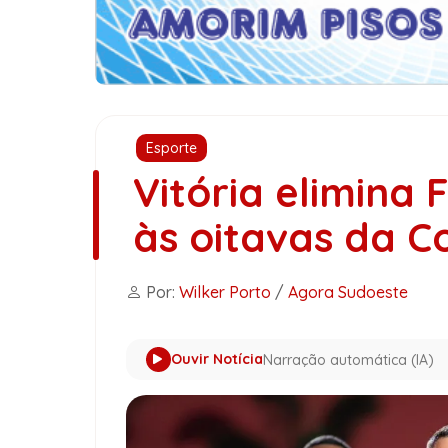
Esporte
Vitória elimina
às oitavas da C
Por:
Wilker Porto
/
Agora Sudoeste
Ouvir Notícia
Narração automática (IA)