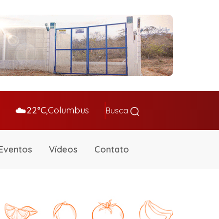
☁️
22°C,
Columbus
Busca
Eventos
Vídeos
Contato