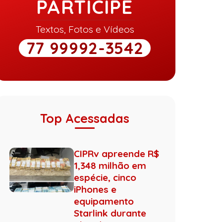
PARTICIPE
Textos, Fotos e Vídeos
77 99992-3542
Top Acessadas
CIPRv apreende R$
1,348 milhão em
espécie, cinco
iPhones e
equipamento
Starlink durante