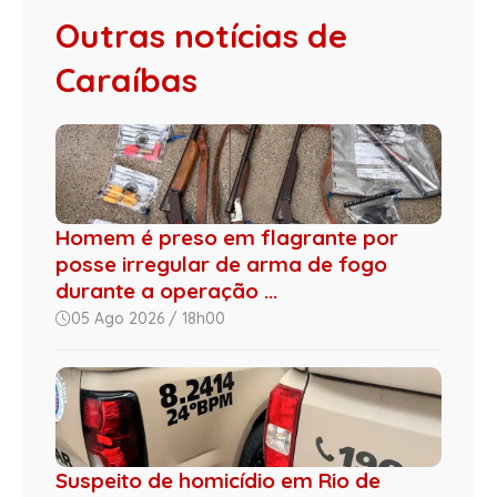
Outras notícias de
Caraíbas
Homem é preso em flagrante por
posse irregular de arma de fogo
durante a operação ...
05 Ago 2026 / 18h00
Suspeito de homicídio em Rio de