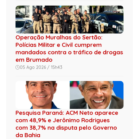
Operação Muralhas do Sertão:
Polícias Militar e Civil cumprem
mandados contra o tráfico de drogas
em Brumado
05 Ago 2026 / 15h43
Pesquisa Paraná: ACM Neto aparece
com 48,9% e Jerônimo Rodrigues
com 38,7% na disputa pelo Governo
da Bahia