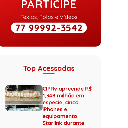
PARTICIPE
Textos, Fotos e Vídeos
77 99992-3542
Top Acessadas
CIPRv apreende R$
1,348 milhão em
espécie, cinco
iPhones e
equipamento
Starlink durante