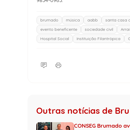
9854-0965.
brumado
música
aabb
santa casa d
evento beneficente
sociedade civil
Arrai
Hospital Social
Instituição Filantrópica
G
Outras notícias de B
CONSEG Brumado ava