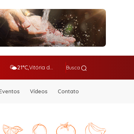
🌤️
21°C,
Vitória da Conq…
Busca
Eventos
Vídeos
Contato