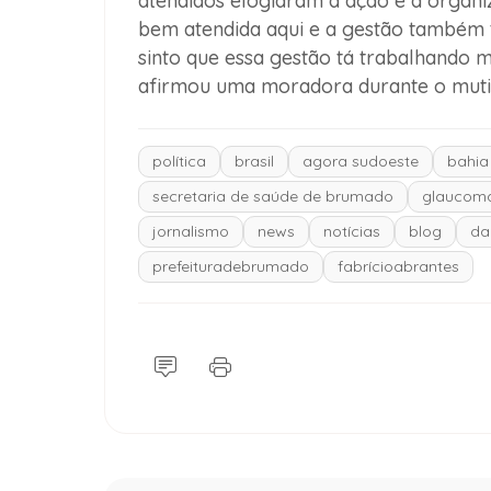
atendidos elogiaram a ação e a organi
bem atendida aqui e a gestão também 
sinto que essa gestão tá trabalhando m
afirmou uma moradora durante o muti
política
brasil
agora sudoeste
bahia
secretaria de saúde de brumado
glaucom
jornalismo
news
notícias
blog
da
prefeituradebrumado
fabrícioabrantes