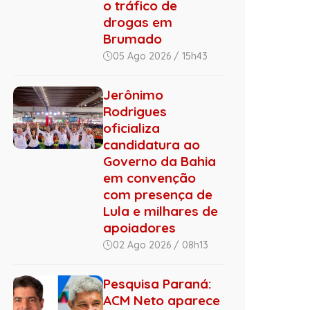
o tráfico de
drogas em
Brumado
05 Ago 2026 / 15h43
Jerônimo
Rodrigues
oficializa
candidatura ao
Governo da Bahia
em convenção
com presença de
Lula e milhares de
apoiadores
02 Ago 2026 / 08h13
Pesquisa Paraná:
ACM Neto aparece