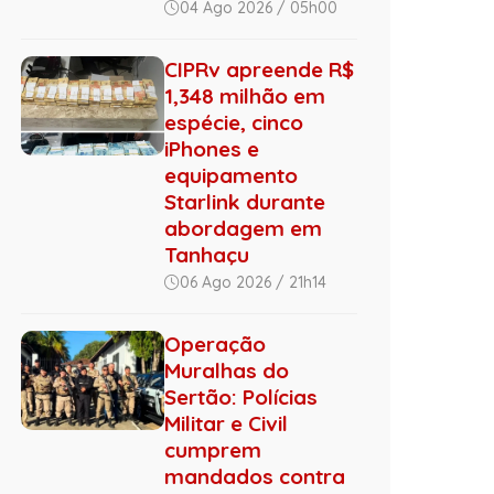
04 Ago 2026 / 05h00
CIPRv apreende R$
1,348 milhão em
espécie, cinco
iPhones e
equipamento
Starlink durante
abordagem em
Tanhaçu
06 Ago 2026 / 21h14
Operação
Muralhas do
Sertão: Polícias
Militar e Civil
cumprem
mandados contra