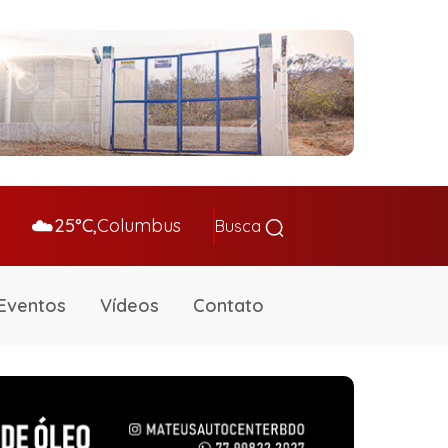
☁️
25°C,
Columbus
Busca
Eventos
Vídeos
Contato