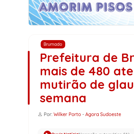
Brumado
Prefeitura de B
mais de 480 at
mutirão de gla
semana
Por:
Wilker Porto
-
Agora Sudoeste