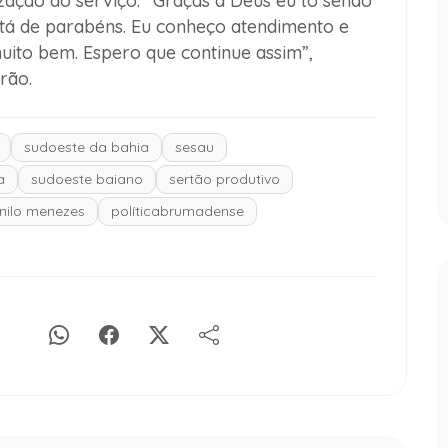
zação do serviço. “Graças a Deus eu tô sendo
tá de parabéns. Eu conheço atendimento e
uito bem. Espero que continue assim”,
rão.
sudoeste da bahia
sesau
a
sudoeste baiano
sertão produtivo
nilo menezes
políticabrumadense