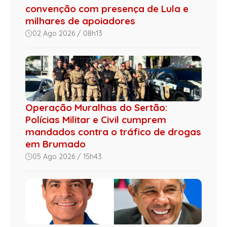
convenção com presença de Lula e
milhares de apoiadores
02 Ago 2026 / 08h13
Operação Muralhas do Sertão:
Polícias Militar e Civil cumprem
mandados contra o tráfico de drogas
em Brumado
05 Ago 2026 / 15h43