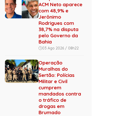
ACM Neto aparece
com 48,9% e
Jerônimo
Rodrigues com
38,7% na disputa
pelo Governo da
Bahia
03 Ago 2026 / 08h22
Operação
Muralhas do
Sertão: Polícias
Militar e Civil
cumprem
mandados contra
o tráfico de
drogas em
Brumado