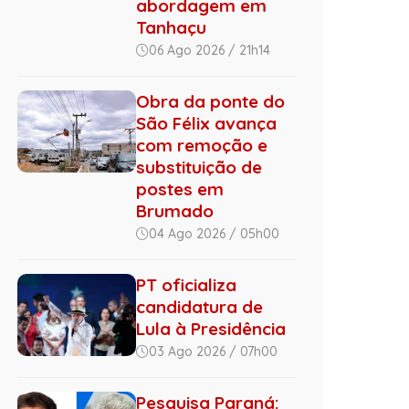
abordagem em
Tanhaçu
06 Ago 2026 / 21h14
Obra da ponte do
São Félix avança
com remoção e
substituição de
postes em
Brumado
04 Ago 2026 / 05h00
PT oficializa
candidatura de
Lula à Presidência
03 Ago 2026 / 07h00
Pesquisa Paraná: