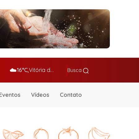
☁️
16°C,
Vitória da Conq…
Busca
Eventos
Vídeos
Contato