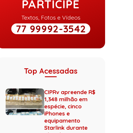
PARTICIPE
Textos, Fotos e Vídeos
77 99992-3542
Top Acessadas
CIPRv apreende R$
1,348 milhão em
espécie, cinco
iPhones e
equipamento
Starlink durante