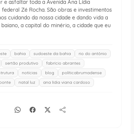
r e asfaltar toda a Avenida Ana Lídia
federal Zé Rocha. São obras e investimentos
os cuidando da nossa cidade e dando vida a
aiano, a capital do minério, a cidade que eu
ste
bahia
sudoeste da bahia
rio do antônio
sertão produtivo
fabrício abrantes
strutura
notícias
blog
políticabrumadense
ponte
natal luz
ana lídia viana cardoso