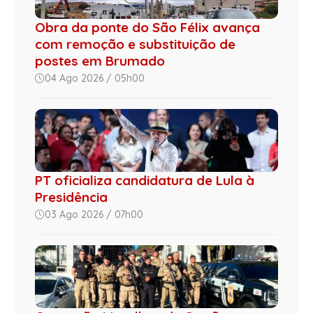
Obra da ponte do São Félix avança
com remoção e substituição de
postes em Brumado
04 Ago 2026 / 05h00
PT oficializa candidatura de Lula à
Presidência
03 Ago 2026 / 07h00