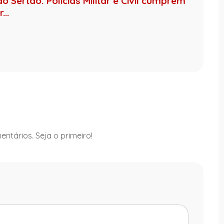
 Sertão: Polícias Militar e Civil cumprem
..
ntários. Seja o primeiro!