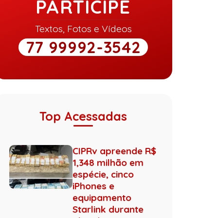
PARTICIPE
Textos, Fotos e Vídeos
77 99992-3542
Top Acessadas
CIPRv apreende R$
1,348 milhão em
espécie, cinco
iPhones e
equipamento
Starlink durante