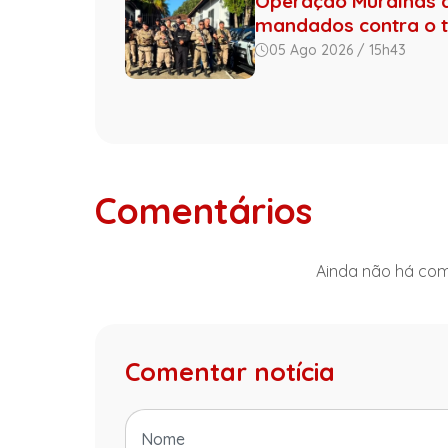
Operação Muralhas do
mandados contra o tr.
05 Ago 2026 / 15h43
Comentários
Ainda não há come
Comentar notícia