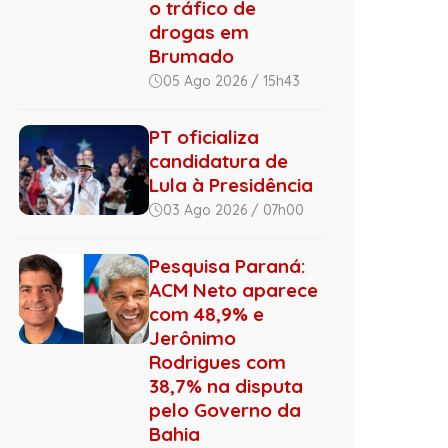
o tráfico de
drogas em
Brumado
05 Ago 2026 / 15h43
PT oficializa
candidatura de
Lula à Presidência
03 Ago 2026 / 07h00
Pesquisa Paraná:
ACM Neto aparece
com 48,9% e
Jerônimo
Rodrigues com
38,7% na disputa
pelo Governo da
Bahia