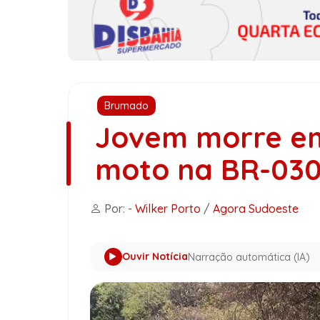
Brumado
Jovem morre em
moto na BR-03
Por: -
Wilker Porto
/
Agora Sudoeste
Ouvir Notícia
Narração automática (IA)