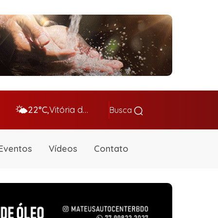
🌤️
22°C,
Vitória da Conq…
Busca
Eventos
Vídeos
Contato