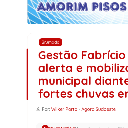
Brumado
Gestão Fabríci
alerta e mobiliz
municipal diant
fortes chuvas 
Por:
Wilker Porto
-
Agora Sudoeste