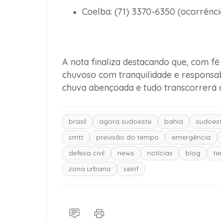
Coelba:
(71) 3370-6350 (ocorrência
A nota finaliza destacando que, com fé
chuvoso com tranquilidade e responsab
chuva abençoada e tudo transcorrerá 
brasil
agora sudoeste
bahia
sudoest
smtt
previsão do tempo
emergência
defesa civil
news
notícias
blog
te
zona urbana
seinf