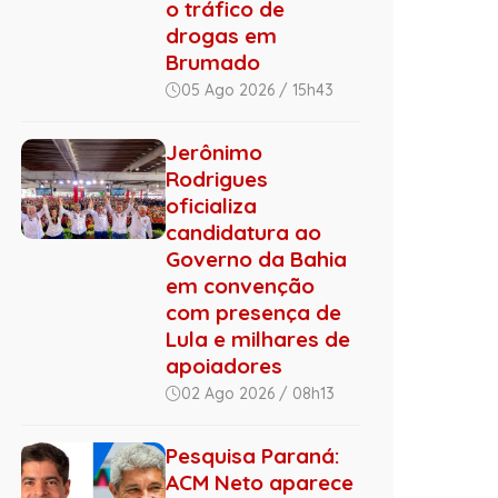
o tráfico de
drogas em
Brumado
05 Ago 2026 / 15h43
Jerônimo
Rodrigues
oficializa
candidatura ao
Governo da Bahia
em convenção
com presença de
Lula e milhares de
apoiadores
02 Ago 2026 / 08h13
Pesquisa Paraná:
ACM Neto aparece