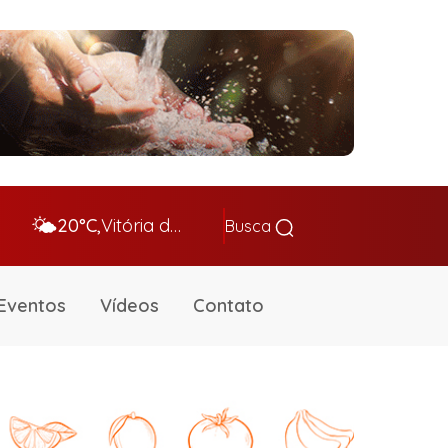
🌤️
20°C,
Vitória da Conq…
Busca
Eventos
Vídeos
Contato