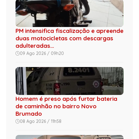
PM intensifica fiscalização e apreende
duas motocicletas com descargas
adulteradas...
09 Ago 2026 / 09h20
Homem é preso após furtar bateria
de caminhão no bairro Novo
Brumado
08 Ago 2026 / 11h58