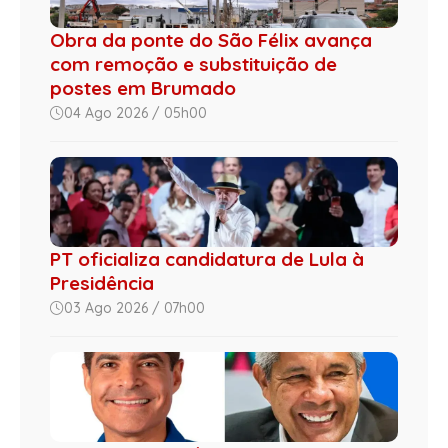
Obra da ponte do São Félix avança
com remoção e substituição de
postes em Brumado
04 Ago 2026 / 05h00
PT oficializa candidatura de Lula à
Presidência
03 Ago 2026 / 07h00