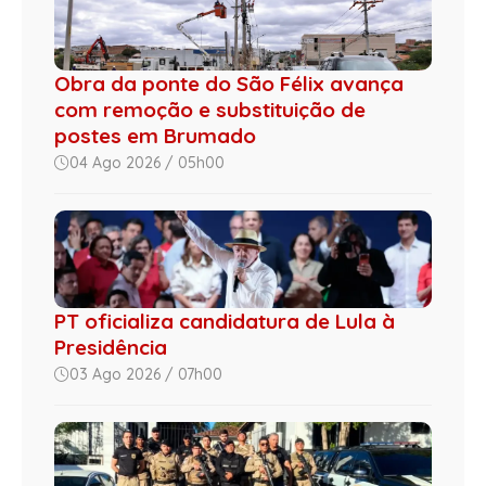
Obra da ponte do São Félix avança
com remoção e substituição de
postes em Brumado
04 Ago 2026 / 05h00
PT oficializa candidatura de Lula à
Presidência
03 Ago 2026 / 07h00