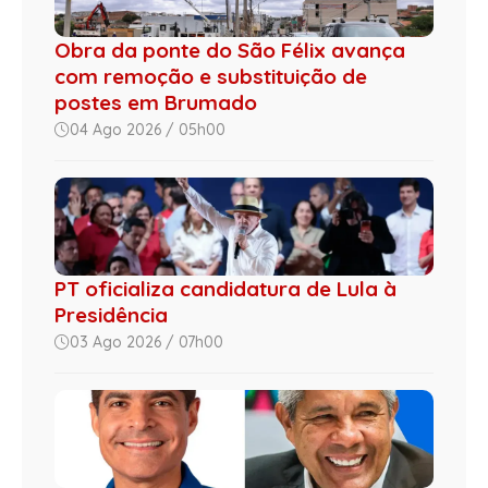
Obra da ponte do São Félix avança
com remoção e substituição de
postes em Brumado
04 Ago 2026 / 05h00
PT oficializa candidatura de Lula à
Presidência
03 Ago 2026 / 07h00