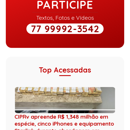
PARTICIPE
Textos, Fotos e Vídeos
77 99992-3542
Top Acessadas
CIPRv apreende R$ 1,348 milhão em
espécie, cinco iPhones e equipamento