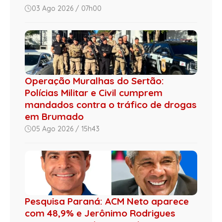
03 Ago 2026 / 07h00
Operação Muralhas do Sertão:
Polícias Militar e Civil cumprem
mandados contra o tráfico de drogas
em Brumado
05 Ago 2026 / 15h43
Pesquisa Paraná: ACM Neto aparece
com 48,9% e Jerônimo Rodrigues