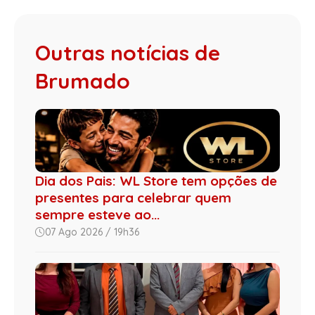
Outras notícias de
Brumado
Dia dos Pais: WL Store tem opções de
presentes para celebrar quem
sempre esteve ao...
07 Ago 2026 / 19h36