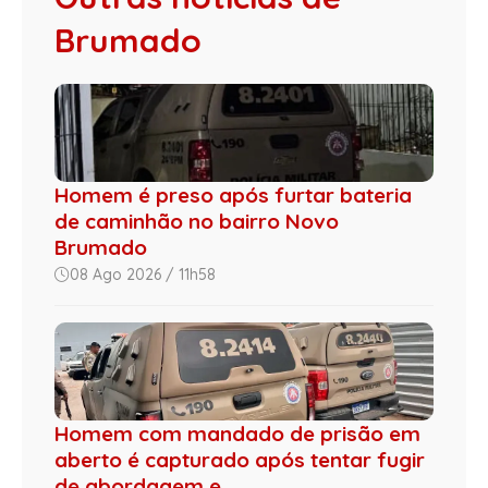
Brumado
Homem é preso após furtar bateria
de caminhão no bairro Novo
Brumado
08 Ago 2026 / 11h58
Homem com mandado de prisão em
aberto é capturado após tentar fugir
de abordagem e...