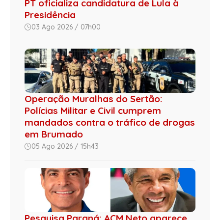
PT oficializa candidatura de Lula à
Presidência
03 Ago 2026 / 07h00
Operação Muralhas do Sertão:
Polícias Militar e Civil cumprem
mandados contra o tráfico de drogas
em Brumado
05 Ago 2026 / 15h43
Pesquisa Paraná: ACM Neto aparece