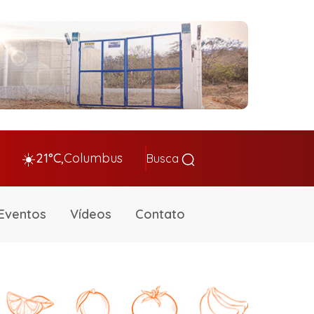
☀️
21°C,
Columbus
Busca
Eventos
Vídeos
Contato