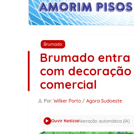
Brumado
Brumado entra n
com decoração 
comercial
Por:
Wilker Porto
/
Agora Sudoeste
Ouvir Notícia
Narração automática (IA)