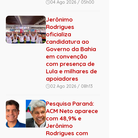
04 Ago 2026 / 05h00
Jerônimo
Rodrigues
oficializa
candidatura ao
Governo da Bahia
em convenção
com presença de
Lula e milhares de
apoiadores
02 Ago 2026 / 08h13
Pesquisa Paraná:
ACM Neto aparece
com 48,9% e
Jerônimo
Rodrigues com