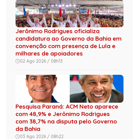
Jerônimo Rodrigues oficializa
candidatura ao Governo da Bahia em
convenção com presença de Lula e
milhares de apoiadores
02 Ago 2026 / 08h13
Pesquisa Paraná: ACM Neto aparece
com 48,9% e Jerônimo Rodrigues
com 38,7% na disputa pelo Governo
da Bahia
03 Ago 2026 / 08h22