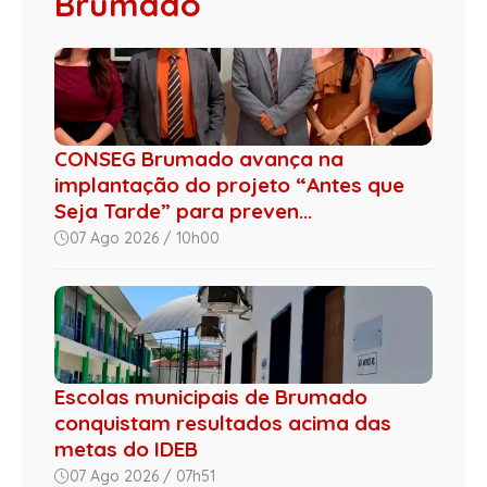
Brumado
CONSEG Brumado avança na
implantação do projeto “Antes que
Seja Tarde” para preven...
07 Ago 2026 / 10h00
Escolas municipais de Brumado
conquistam resultados acima das
metas do IDEB
07 Ago 2026 / 07h51