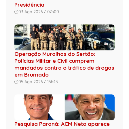
Presidência
03 Ago 2026 / 07h00
Operação Muralhas do Sertão:
Polícias Militar e Civil cumprem
mandados contra o tráfico de drogas
em Brumado
05 Ago 2026 / 15h43
Pesquisa Paraná: ACM Neto aparece