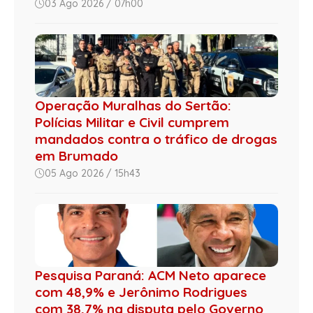
03 Ago 2026 / 07h00
Operação Muralhas do Sertão:
Polícias Militar e Civil cumprem
mandados contra o tráfico de drogas
em Brumado
05 Ago 2026 / 15h43
Pesquisa Paraná: ACM Neto aparece
com 48,9% e Jerônimo Rodrigues
com 38,7% na disputa pelo Governo