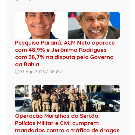
Pesquisa Paraná: ACM Neto aparece
com 48,9% e Jerônimo Rodrigues
com 38,7% na disputa pelo Governo
da Bahia
03 Ago 2026 / 08h22
Operação Muralhas do Sertão:
Polícias Militar e Civil cumprem
mandados contra o tráfico de drogas