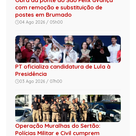
Obra da ponte do São Félix avança
com remoção e substituição de
postes em Brumado
04 Ago 2026 / 05h00
PT oficializa candidatura de Lula à
Presidência
03 Ago 2026 / 07h00
Operação Muralhas do Sertão:
Polícias Militar e Civil cumprem