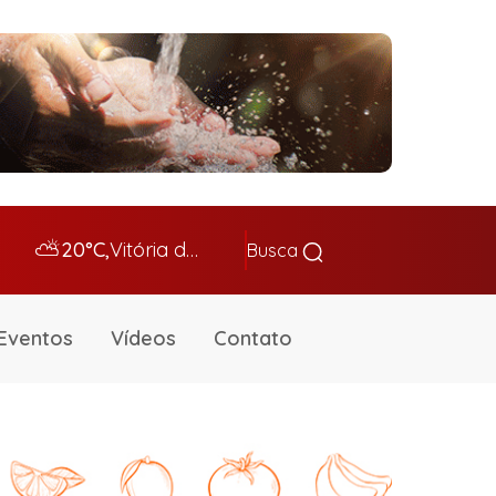
⛅
20°C,
Vitória da Conq…
Busca
Eventos
Vídeos
Contato