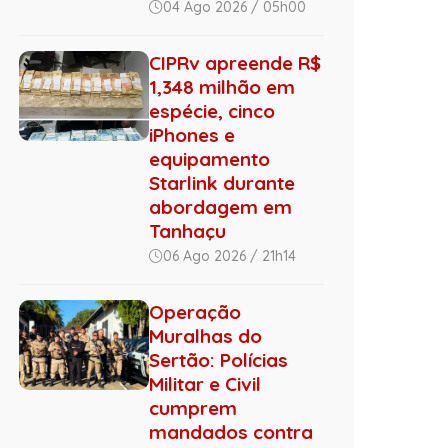
04 Ago 2026 / 05h00
CIPRv apreende R$
1,348 milhão em
espécie, cinco
iPhones e
equipamento
Starlink durante
abordagem em
Tanhaçu
06 Ago 2026 / 21h14
Operação
Muralhas do
Sertão: Polícias
Militar e Civil
cumprem
mandados contra