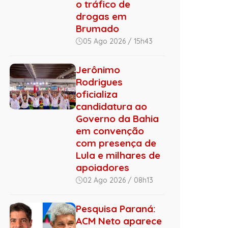
o tráfico de
drogas em
Brumado
05 Ago 2026 / 15h43
Jerônimo
Rodrigues
oficializa
candidatura ao
Governo da Bahia
em convenção
com presença de
Lula e milhares de
apoiadores
02 Ago 2026 / 08h13
Pesquisa Paraná:
ACM Neto aparece