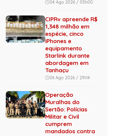
04 Ago 2026 / 05h00
CIPRv apreende R$
1,348 milhão em
espécie, cinco
iPhones e
equipamento
Starlink durante
abordagem em
Tanhaçu
06 Ago 2026 / 21h14
Operação
Muralhas do
Sertão: Polícias
Militar e Civil
cumprem
mandados contra