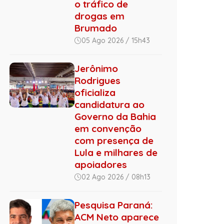
o tráfico de
drogas em
Brumado
05 Ago 2026 / 15h43
Jerônimo
Rodrigues
oficializa
candidatura ao
Governo da Bahia
em convenção
com presença de
Lula e milhares de
apoiadores
02 Ago 2026 / 08h13
Pesquisa Paraná:
ACM Neto aparece