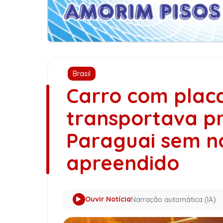
Brasil
Carro com plac
transportava p
Paraguai sem no
apreendido
Ouvir Notícia
Narração automática (IA)