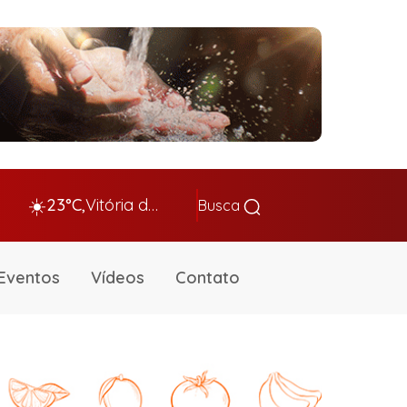
☀️
23°C,
Vitória da Conq…
Busca
Eventos
Vídeos
Contato