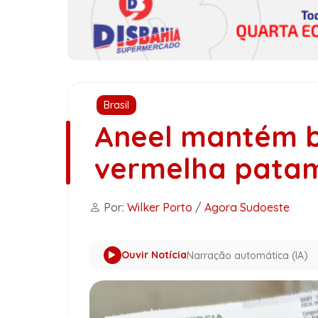
Brasil
Aneel mantém b
vermelha patam
Por:
Wilker Porto
/
Agora Sudoeste
Ouvir Notícia
Narração automática (IA)