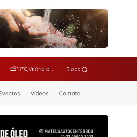
⛅
17°C,
Vitória da Conq…
Busca
Eventos
Vídeos
Contato