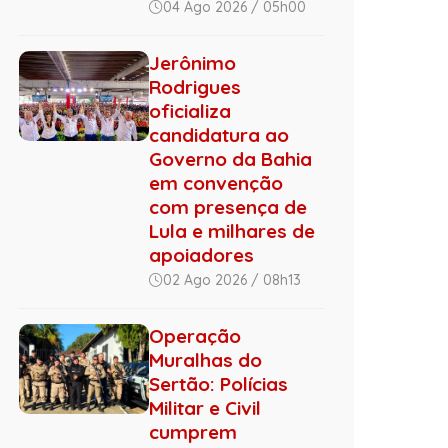
04 Ago 2026 / 05h00
Jerônimo
Rodrigues
oficializa
candidatura ao
Governo da Bahia
em convenção
com presença de
Lula e milhares de
apoiadores
02 Ago 2026 / 08h13
Operação
Muralhas do
Sertão: Polícias
Militar e Civil
cumprem