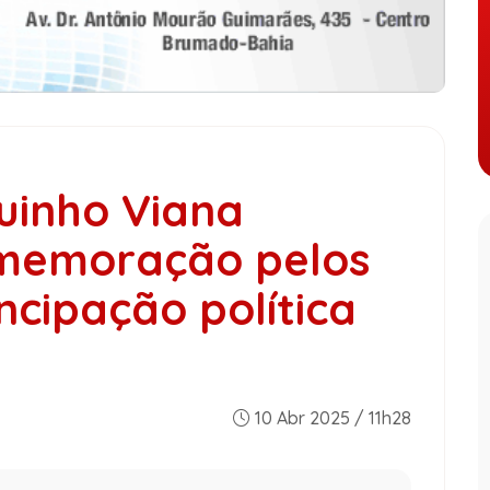
inho Viana
omemoração pelos
cipação política
10 Abr 2025 / 11h28