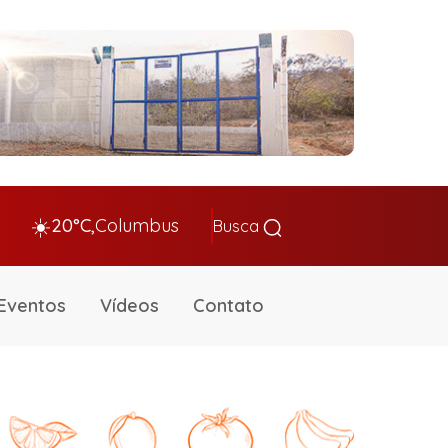
☀️
20°C,
Columbus
Busca
Eventos
Vídeos
Contato