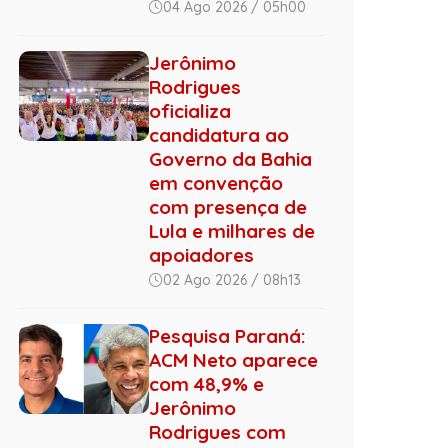
04 Ago 2026 / 05h00
Jerônimo
Rodrigues
oficializa
candidatura ao
Governo da Bahia
em convenção
com presença de
Lula e milhares de
apoiadores
02 Ago 2026 / 08h13
Pesquisa Paraná:
ACM Neto aparece
com 48,9% e
Jerônimo
Rodrigues com