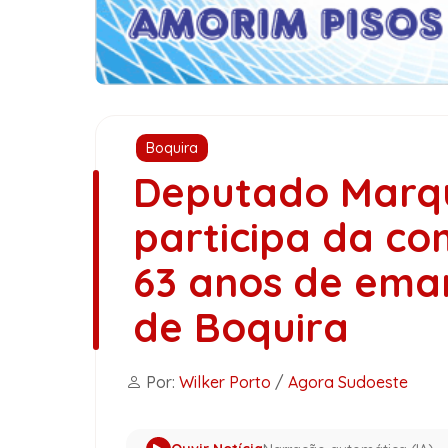
Boquira
Deputado Marqu
participa da c
63 anos de eman
de Boquira
Por:
Wilker Porto
/
Agora Sudoeste