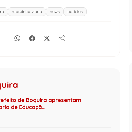
ra
maruinho viana
news
notícias
quira
refeito de Boquira apresentam
ia de Educaçã...