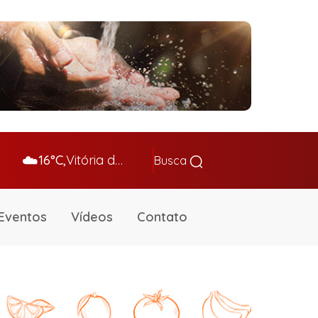
☁️
16°C,
Vitória da Conq…
Busca
Eventos
Vídeos
Contato