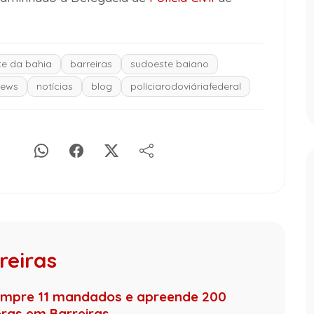
e da bahia
barreiras
sudoeste baiano
ews
notícias
blog
políciarodoviáriafederal
reiras
umpre 11 mandados e apreende 200
ras em Barreiras