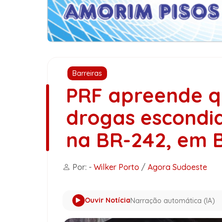
Barreiras
PRF apreende q
drogas escondi
na BR-242, em B
Por: -
Wilker Porto
/
Agora Sudoeste
Ouvir Notícia
Narração automática (IA)