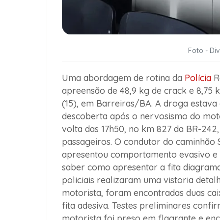
Foto - Di
Uma abordagem de rotina da
Polícia
Ro
apreensão de 48,9 kg de crack e 8,75 
(15), em Barreiras/BA. A droga estava
descoberta após o nervosismo do motor
volta das 17h50, no km 827 da BR-242, 
passageiros. O condutor do caminhã
apresentou comportamento evasivo e r
saber como apresentar a fita diagrama 
policiais realizaram uma vistoria deta
motorista, foram encontradas duas ca
fita adesiva. Testes preliminares conf
motorista foi preso em flagrante e e