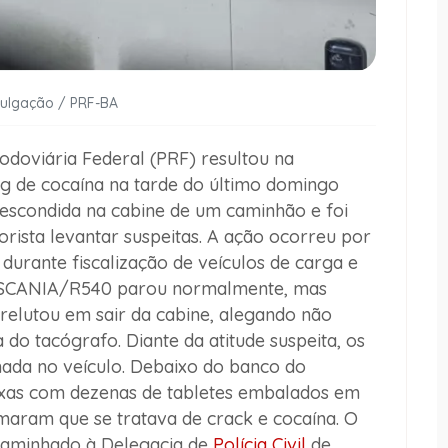
vulgação / PRF-BA
doviária Federal (PRF) resultou na
kg de cocaína na tarde do último domingo
 escondida na cabine de um caminhão e foi
ista levantar suspeitas. A ação ocorreu por
durante fiscalização de veículos de carga e
o SCANIA/R540 parou normalmente, mas
elutou em sair da cabine, alegando não
do tacógrafo. Diante da atitude suspeita, os
lhada no veículo. Debaixo do banco do
ixas com dezenas de tabletes embalados em
irmaram que se tratava de crack e cocaína. O
ncaminhado à Delegacia de
Polícia Civil
de