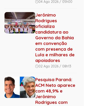
04 Ago 2026 / 05h00
Jerônimo
Rodrigues
oficializa
candidatura ao
Governo da Bahia
em convenção
com presença de
Lula e milhares de
apoiadores
02 Ago 2026 / 08h13
Pesquisa Paraná:
ACM Neto aparece
com 48,9% e
Jerônimo
Rodrigues com