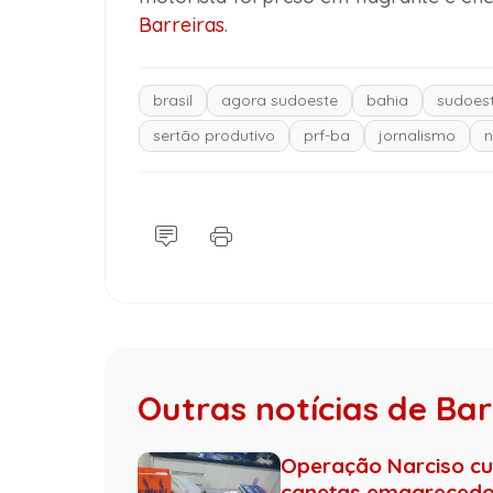
Barreiras
.
brasil
agora sudoeste
bahia
sudoest
sertão produtivo
prf-ba
jornalismo
n
Outras notícias de Bar
Operação Narciso c
canetas emagrecedo