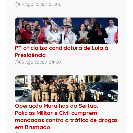
04 Ago 2026 / 05h00
PT oficializa candidatura de Lula à
Presidência
03 Ago 2026 / 07h00
Operação Muralhas do Sertão:
Polícias Militar e Civil cumprem
mandados contra o tráfico de drogas
em Brumado