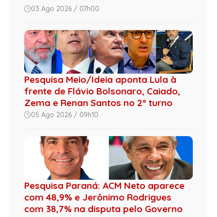
03 Ago 2026 / 07h00
Pesquisa Meio/Ideia aponta Lula à
frente de Flávio Bolsonaro, Caiado,
Zema e Renan Santos no 2º turno
05 Ago 2026 / 09h10
Pesquisa Paraná: ACM Neto aparece
com 48,9% e Jerônimo Rodrigues
com 38,7% na disputa pelo Governo