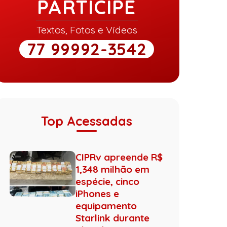
PARTICIPE
Textos, Fotos e Vídeos
77 99992-3542
Top Acessadas
CIPRv apreende R$
1,348 milhão em
espécie, cinco
iPhones e
equipamento
Starlink durante