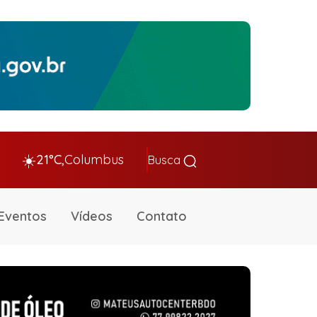
☀️
21°C,
Columbus
Busca
Eventos
Vídeos
Contato