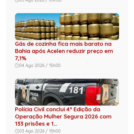
Gás de cozinha fica mais barato na
Bahia após Acelen reduzir preço em
7,1%
04 Ago 2026 / 15h00
Polícia Civil conclui 4ª Edição da
Operação Mulher Segura 2026 com
133 prisões e 1...
03 Ago 2026 / 15h00