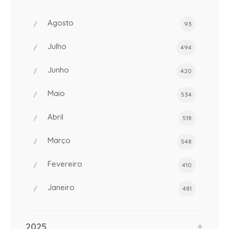
Agosto
93
Julho
494
Junho
420
Maio
534
Abril
518
Março
548
Fevereiro
410
Janeiro
481
2025