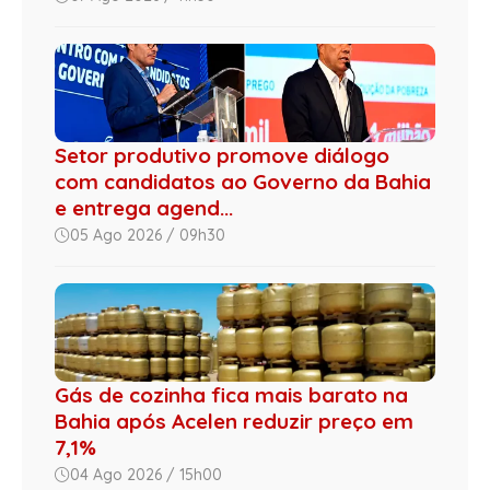
Setor produtivo promove diálogo
com candidatos ao Governo da Bahia
e entrega agend...
05 Ago 2026 / 09h30
Gás de cozinha fica mais barato na
Bahia após Acelen reduzir preço em
7,1%
04 Ago 2026 / 15h00