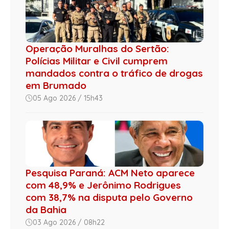
Operação Muralhas do Sertão:
Polícias Militar e Civil cumprem
mandados contra o tráfico de drogas
em Brumado
05 Ago 2026 / 15h43
Pesquisa Paraná: ACM Neto aparece
com 48,9% e Jerônimo Rodrigues
com 38,7% na disputa pelo Governo
da Bahia
03 Ago 2026 / 08h22