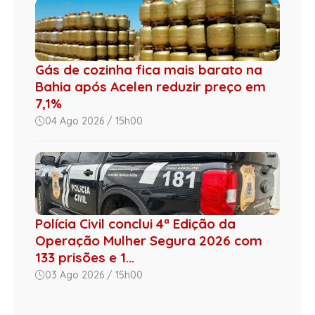
Gás de cozinha fica mais barato na
Bahia após Acelen reduzir preço em
7,1%
04 Ago 2026 / 15h00
Polícia Civil conclui 4ª Edição da
Operação Mulher Segura 2026 com
133 prisões e 1...
03 Ago 2026 / 15h00