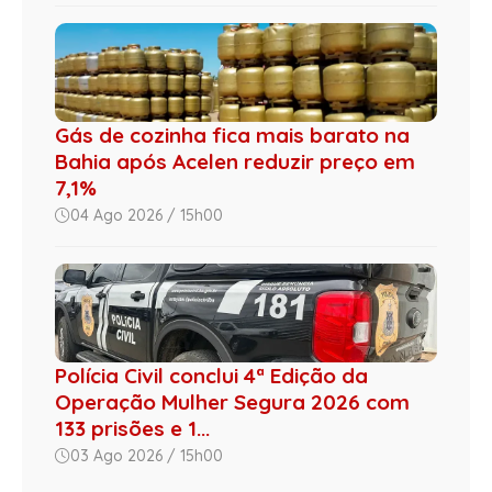
Gás de cozinha fica mais barato na
Bahia após Acelen reduzir preço em
7,1%
04 Ago 2026 / 15h00
Polícia Civil conclui 4ª Edição da
Operação Mulher Segura 2026 com
133 prisões e 1...
03 Ago 2026 / 15h00