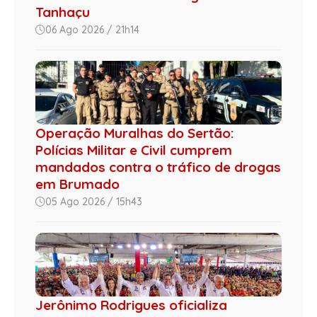
Tanhaçu
06 Ago 2026 / 21h14
Operação Muralhas do Sertão:
Polícias Militar e Civil cumprem
mandados contra o tráfico de drogas
em Brumado
05 Ago 2026 / 15h43
Jerônimo Rodrigues oficializa